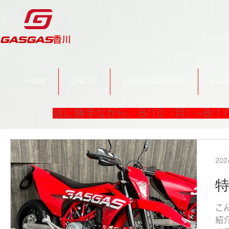
​香川
HOME
LINE UP
SALE & CANPAING
BLO
誠に勝手ながら、8/10（月）~8/
20
特
こ
紹