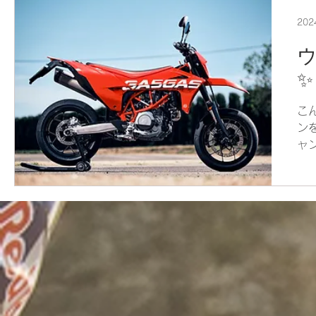
20
✨
こ
ン
ャ
に
ラ
ポ
サリ