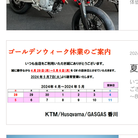
体価
ハ
の
よね
20
い
ご
～
ま
す
等
い！