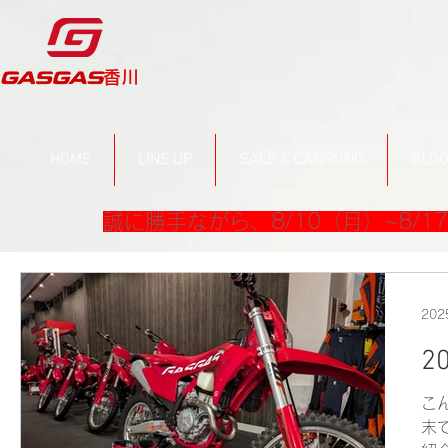
​香川
HOME
LINE UP
SALE & CANPAING
BLO
誠に勝手ながら、8/10（月）~8/
20
2
こ
末