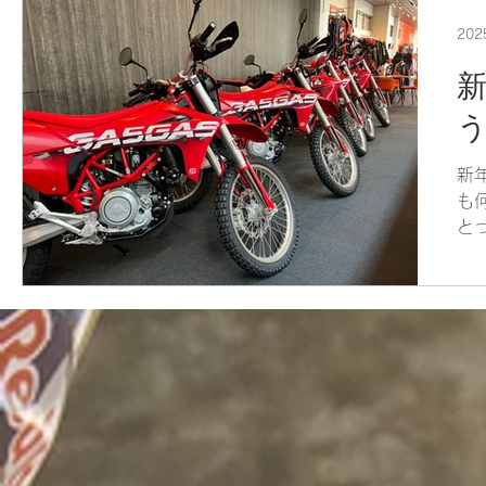
20
う
新
も
と
さて
り
りま