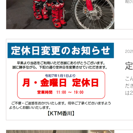
紹介
だい
EX
く
20
こ
だき
は
い
で
ただきます
り..