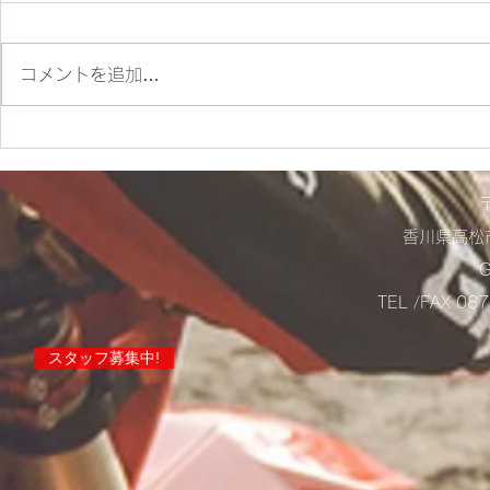
朝ツーリング❣
コメントを追加…
店舗営業に
らせ！
香川県高松市
TEL /FAX 0
スタッフ募集中!