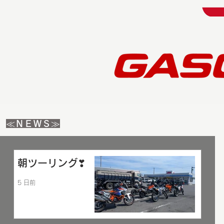
​≪ＮＥＷＳ≫
朝ツーリング❣
5 日前