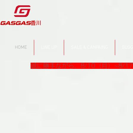
​香川
HOME
LINE UP
SALE & CANPAING
BLO
誠に勝手ながら、8/10（月）~8/