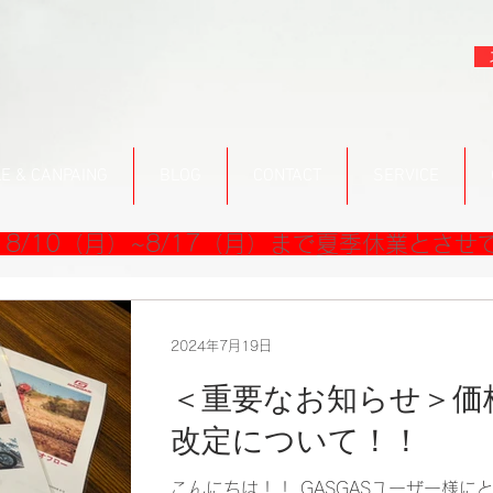
E & CANPAING
BLOG
CONTACT
SERVICE
8/10（月）~8/17（月）まで夏季休業とさせ
2024年7月19日
＜重要なお知らせ＞価
改定について！！
こんにちは！！ GASGASユーザー様に