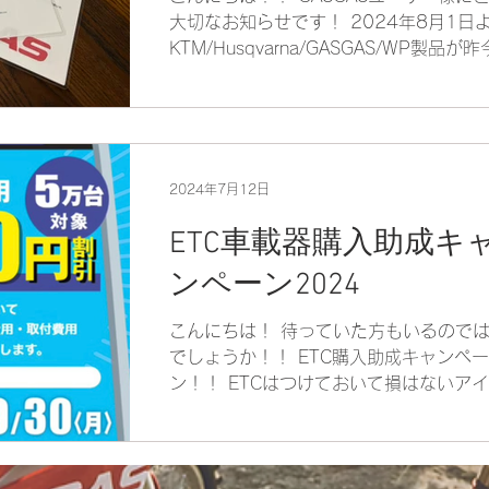
大切なお知らせです！ 2024年8月1日
KTM/Husqvarna/GASGAS/WP製品が
経済情勢、及び為替レートの変動により
が改訂され新価格となります。 対称と
品は、 MY2024及びMY2025...
2024年7月12日
ETC車載器購入助成キ
ンペーン2024
こんにちは！ 待っていた方もいるので
でしょうか！！ ETC購入助成キャンペー
ン！！ ETCはつけておいて損はないア
ですので購入するならお得に取り付けて
いましょう。 本キャンペーンは2024年
22日（月）～2024年9月30日（月）
で、ETC/ETC2...