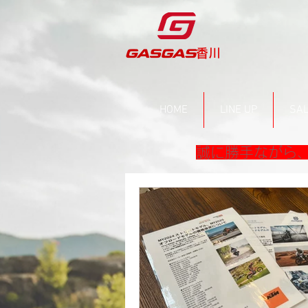
​香川
HOME
LINE UP
SAL
誠に勝手ながら、