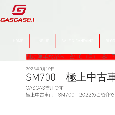
​香川
HOME
LINE UP
SALE & CANPAING
BLO
誠に勝手ながら、8/10（月）~8/
2023年9月19日
SM700 極上中古
GASGAS香川です！
極上中古車両　SM700　2022のご紹介