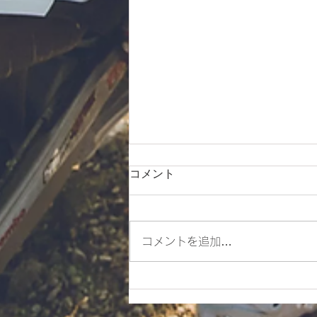
コメント
朝ツーリング❣
コメントを追加…