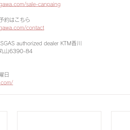
agawa.com/sale-canpaing
予約はこちら
agawa.com/contact
SGAS authorized dealer KTM香川
山6390-84
曜日
.com/