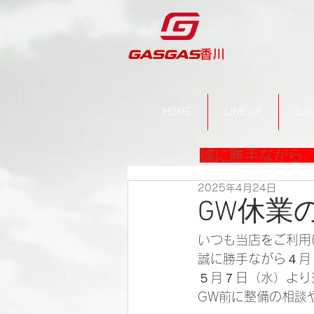
​香川
HOME
LINE UP
SAL
誠に勝手ながら、
2025年4月24日
GW休業
いつも当店をご利用
誠に勝手ながら４月
５月７日（水）より
GW前に整備の相談