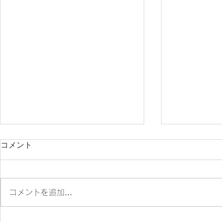
コメント
朝ツーリング❣
コメントを追加…