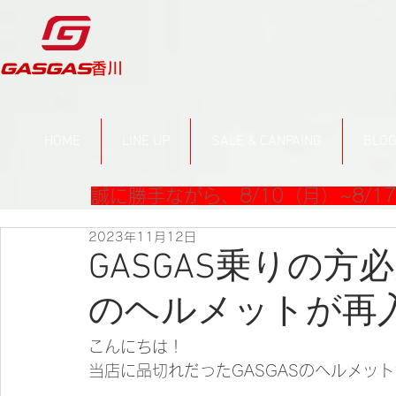
​香川
HOME
LINE UP
SALE & CANPAING
BLO
誠に勝手ながら、8/10（月）~8/
2023年11月12日
GASGAS乗りの
のヘルメットが再
こんにちは！
当店に品切れだったGASGASのヘルメッ