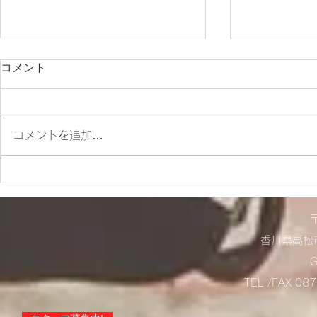
コメント
朝ツーリング❣
コメントを追加…
店舗営業に
らせ！
香川県高松市
TEL /FAX 0