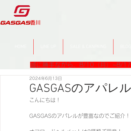
​香川
HOME
LINE UP
SALE & CANPAING
BLO
誠に勝手ながら、8/10（月）~8/
2024年6月13日
GASGASのアパ
こんにちは！
GASGASのアパレルが豊富なのでご紹介！