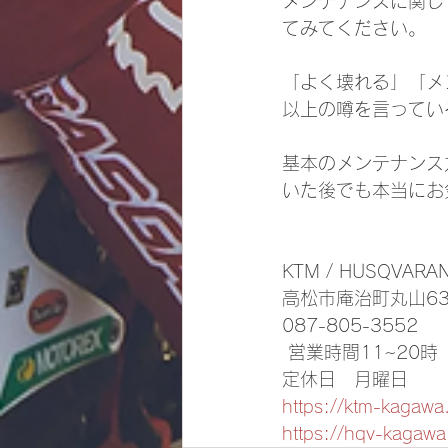
メンテナンスに関し
てみてください。
「よく壊れる」「メ
以上の噂を言ってい
基本のメンテナンス
いた後でも本当にお
KTM / HUSQVARA
高松市庵治町丸山639
087-805-3552
 営業時間11~20時
定休日　月曜日
https://ktm-kagaw
https://hqv-kagaw