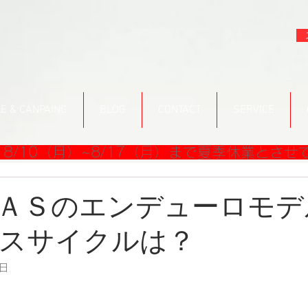
E & CANPAING
BLOG
CONTACT
SERVICE
8/10（月）~8/17（月）まで夏季休業とさせ
ＡＳのエンデューロモデ
スサイクルは？
7日