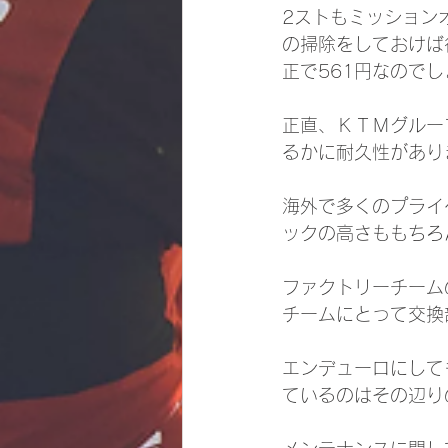
2ストもミッション
の掃除をしておけば
正で561円なので
正直、ＫＴＭグルー
るかに耐久性があり
海外で多くのプライ
ックの高さももちろ
ファクトリーチーム
チームにとって交換
エンデューロにして
ているのはその辺り