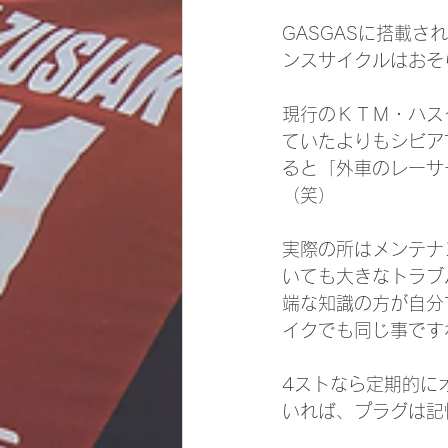
GASGASに搭載
ンスサイクルはおそ
現行のＫＴＭ・ハス
ていたよりもシビア
ると「外車のレーサ
（笑）
実際の所はメンテナ
いても大きなトラブ
端な知識の方が自分
イクでも同じ事です
4ストなら定期的に
いれば、プラグは記