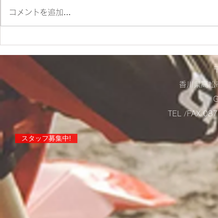
朝ツーリング❣
コメントを追加…
店舗営業に
らせ！
香川県高松市
TEL /FAX 0
スタッフ募集中!