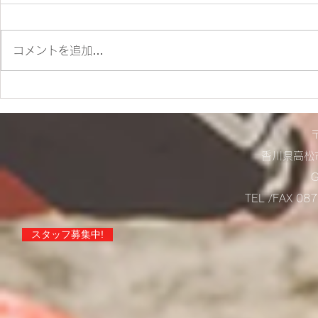
朝ツーリング❣
コメントを追加…
店舗営業に
らせ！
香川県高松市
TEL /FAX 0
スタッフ募集中!