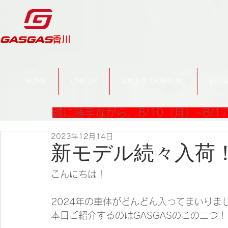
​香川
HOME
LINE UP
SALE & CANPAING
BLO
誠に勝手ながら、8/10（月）~8/
2023年12月14日
新モデル続々入荷
こんにちは！
2024年の車体がどんどん入ってまいりま
本日ご紹介するのはGASGASのこの二つ！