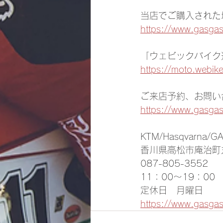
当店でご購入された
https://www.gasga
「ウェビックバイク
https://moto.webik
ご来店予約、お問い
https://www.gasga
KTM/Hasqvarna/GA
香川県高松市庵治町丸
087-805-3552
11：00～19：00
定休日　月曜日
https://www.gasga