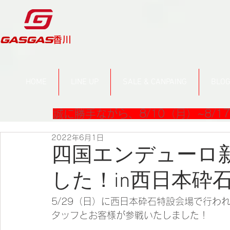
​香川
HOME
LINE UP
SALE & CANPAING
BLO
誠に勝手ながら、8/10（月）~8/
2022年6月1日
四国エンデューロ
した！in西日本砕
5/29（日）に西日本砕石特設会場で行わ
タッフとお客様が参戦いたしました！