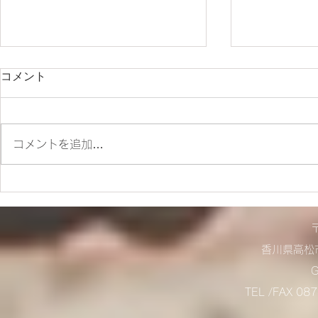
コメント
朝ツーリング❣
コメントを追加…
店舗営業に
らせ！
香川県高松市
TEL /FAX 0