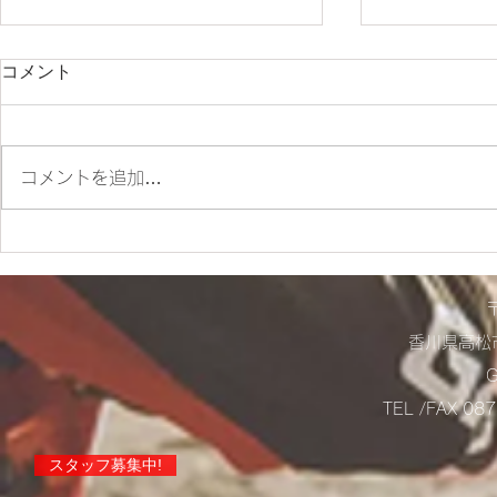
コメント
朝ツーリング❣
コメントを追加…
店舗営業に
らせ！
香川県高松市
TEL /FAX 0
スタッフ募集中!