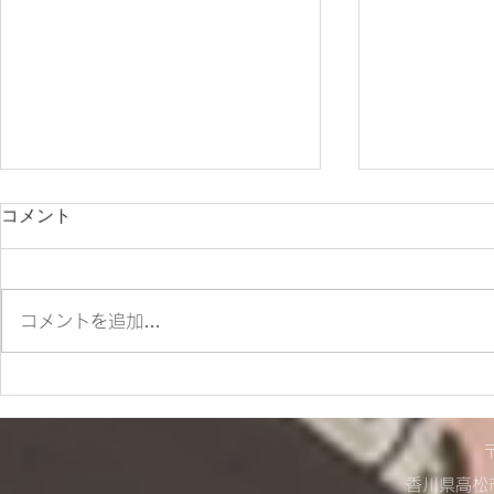
コメント
朝ツーリング❣
コメントを追加…
店舗営業に
らせ！
香川県高松市