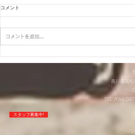
コメント
朝ツーリング❣
コメントを追加…
店舗営業に
らせ！
香川県高松市
TEL /FAX 0
スタッフ募集中!